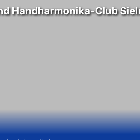
nd Handharmonika-Club Siel