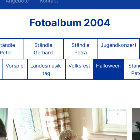
Angebote
Kontakt
Fotoalbum 2004
tändle
Ständle
Ständle
Jugendkonzert
Peter
Gerhard
Petra
Vorspiel
Landesmusik­
Volksfest
Halloween
Stän
tag
Pet