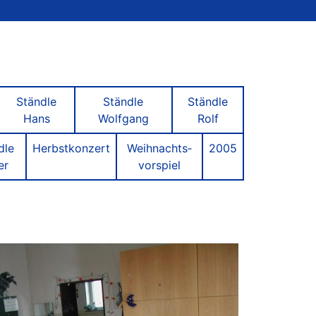
Ständle
Ständle
Ständle
Hans
Wolfgang
Rolf
dle
Herbstkonzert
Weihnachts­
2005
er
vorspiel