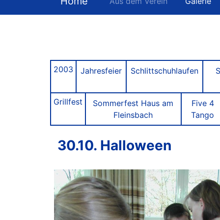
Home
Aus dem Verein
Galerie
2003
Jahresfeier
Schlittschuhlaufen
S
Grillfest
Sommerfest Haus am
Five 4
Fleinsbach
Tango
30.10. Halloween